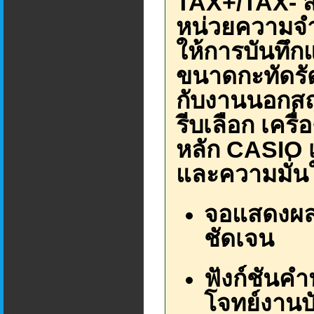
TAX+/TAX- ส
หน่วยความจำ
ให้การบันทึ
ขนาดกะทัดรัด
กับงานนอกสถา
รีบเลือก เครื
หลัก CASIO 
และความมั่นใ
จอแสดงผล 
ชัดเจน
ฟังก์ชันค
โจทย์งานบ