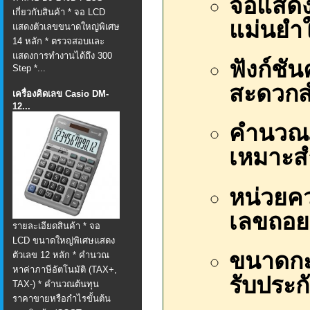
จอแสดงผ
เกี่ยวกับสินค้า * จอ LCD
แม่นย
แสดงตัวเลขขนาดใหญ่พิเศษ
14 หลัก * ตรวจสอบและ
แสดงการทำงานได้ถึง 300
ฟังก์ชั
Step *...
สะดวกสำ
เครื่องคิดเลข Casio DM-
12...
คำนวณภ
เหมาะส
หน่วยคว
เลขถอย
รายละเอียดสินค้า * จอ
LCD ขนาดใหญ่พิเศษแสดง
ขนาดกะ
ตัวเลข 12 หลัก * คำนวณ
หาค่าภาษีอัตโนมัติ (TAX+,
รับประกั
TAX-) * คำนวณต้นทุน
ราคาขายหรือกำไรขั้นต้น