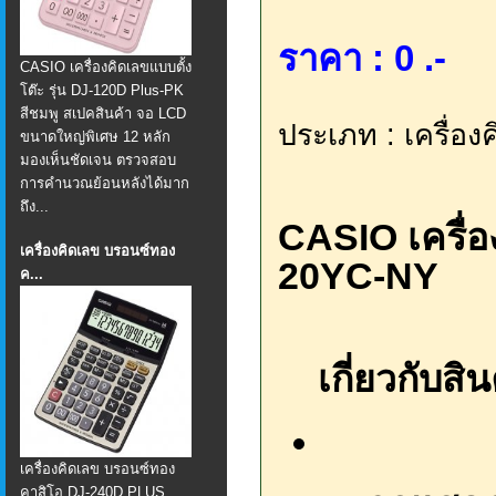
ราคา : 0 .-
CASIO เครื่องคิดเลขแบบตั้ง
โต๊ะ รุ่น DJ-120D Plus-PK
สีชมพู สเปคสินค้า จอ LCD
ประเภท : เครื่อ
ขนาดใหญ่พิเศษ 12 หลัก
มองเห็นชัดเจน ตรวจสอบ
การคำนวณย้อนหลังได้มาก
ถึง...
CASIO เครื่อง
เครื่องคิดเลข บรอนซ์ทอง
20YC-NY
ค...
เกี่ยวกับสิน
เครื่องคิดเลข บรอนซ์ทอง
คาสิโอ DJ-240D PLUS