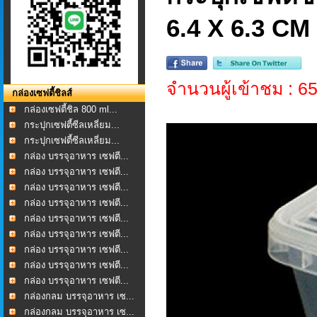
6.4 X 6.3 CM
จำนวนผู้เข้าชม : 6
กล่องเซฟตี้ชิลส์
กล่องเซฟตี้ชิล 800 ml...
กระปุกเซฟตี้ซีลเหลี่ยม...
กระปุกเซฟตี้ซีลเหลี่ยม...
กล่อง บรรจุอาหาร เซฟตี...
กล่อง บรรจุอาหาร เซฟตี...
กล่อง บรรจุอาหาร เซฟตี...
กล่อง บรรจุอาหาร เซฟตี...
กล่อง บรรจุอาหาร เซฟตี...
กล่อง บรรจุอาหาร เซฟตี...
กล่อง บรรจุอาหาร เซฟตี...
กล่อง บรรจุอาหาร เซฟตี...
กล่อง บรรจุอาหาร เซฟตี...
กล่องกลม บรรจุอาหาร เซ...
กล่องกลม บรรจุอาหาร เซ...