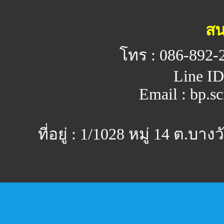
สน
โทร : 086-892-
Line ID
Email : bp.s
ที่อยู่ : 1/1028 หมู่ 14 ต.