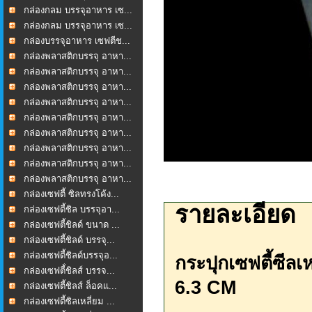
กล่องกลม บรรจุอาหาร เซ...
กล่องกลม บรรจุอาหาร เซ...
กล่องบรรจุอาหาร เซฟตีช...
กล่องพลาสติกบรรจุ อาหา...
กล่องพลาสติกบรรจุ อาหา...
กล่องพลาสติกบรรจุ อาหา...
กล่องพลาสติกบรรจุ อาหา...
กล่องพลาสติกบรรจุ อาหา...
กล่องพลาสติกบรรจุ อาหา...
กล่องพลาสติกบรรจุ อาหา...
กล่องพลาสติกบรรจุ อาหา...
กล่องพลาสติกบรรจุ อาหา...
กล่องเซฟตี้ ซิลทรงโค้ง...
รายละเอียด
กล่องเซฟตี้ชิล บรรจุอา...
กล่องเซฟตี้ชิลด์ ขนาด ...
กล่องเซฟตี้ชิลด์ บรรจุ...
กล่องเซฟตี้ชิลด์บรรจุอ...
กระปุกเซฟตี้ซีล
กล่องเซฟตี้่ชิลส์ บรรจ...
6.3 CM
กล่องเซฟตี้ชิลส์ ล็อคแ...
กล่องเซฟตี้ซิลเหลี่ยม ...