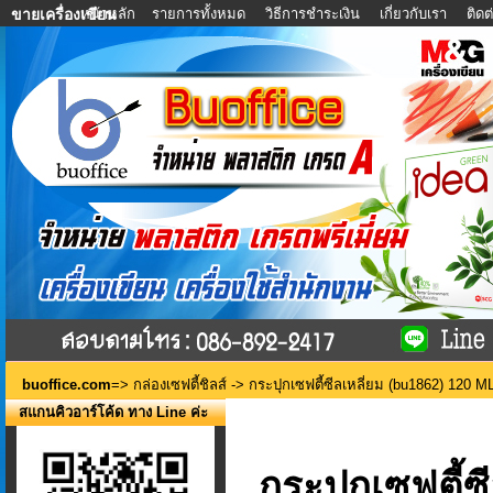
หน้าหลัก
รายการทั้งหมด
วิธีการชำระเงิน
เกี่ยวกับเรา
ติด
ขายเครื่องเขียน
buoffice.com
=>
กล่องเซฟตี้ชิลส์
-> กระปุกเซฟตี้ซีลเหลี่ยม (bu1862) 120 M
สแกนคิวอาร์โค้ด ทาง Line ค่ะ
กระปุกเซฟตี้ซ