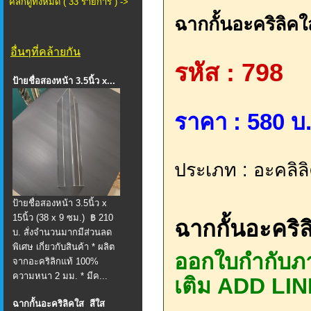
คลิกดูทั้งหมด ( 33 รายการ ) ->
ฉากกั้นอะคริลิค
อื่นๆที่คล้ายกัน
รหัส : 798
ป้ายชื่อสองหน้า 3.5นิ้ว x...
ราคา : 580 บ.
ประเภท : อะคลิลิ
ป้ายชื่อสองหน้า 3.5นิ้ว x
15นิ้ว (38 x 9 ซม.) ฿ 210
ฉากกั้นอะคริ
บ. สั่งจำนวนมากมีส่วนลด
พิเศษ เกี่ยวกับสินค้า * ผลิต
ออกใบกำกับภา
จากอะคริลิกแท้ 100%
ความหนา 2 มม. * มีค...
เติม ADD LIN
ฉากกั้นอะคริลิคใส สีใส