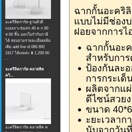
ฉากกั้นอะคริ
แบบไม่มีช่องบ
อะครีลิคการ์ด ฐานตัวดี
แบบเจาะช่อง/ก.40 ค ก.80
ฝอยจากการไอ
ส.60 ชิ้น ออกใบกำกับภาษี
ได้ สอบถามรายละเอียดเพิ่ม
ฉากกั้นอะค
เติม add line id 086 892
2417 ได้เลยค่ะ ฿ 1,200.00
สำหรับการด
...
ป้องกันละ
อะครีลิคการ์ด คลาสสิค
ควิ...
การกระเด็
ผลิตจากแผ่
ดีไซน์สวย
ขนาด 40*
ะยะเวลาการ
นับจากวันที
อะครีลิคการ์ด คลาสสิค ค