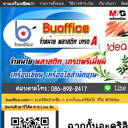
หน้าหลัก
รายการทั้งหมด
วิธีการชำระเงิน
เกี่ยวกับเรา
ติด
ขายเครื่องเขียน
buoffice.com
=>
อะคลิลิคป้ายชื่อ
-> ฉากกั้นอะคริลิคใส สีใส 40*60ซม.
สแกนคิวอาร์โค้ด ทาง Line ค่ะ
ฉากกั้นอะคริ