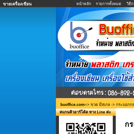
หน้าหลัก
รายการทั้งหมด
วิธี
ขายเครื่องเขียน
buoffice.com
=>
ขวด มีสเกล
-> กระบอกกลม
สแกนคิวอาร์โค้ด ทาง Line ค่ะ
กร