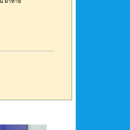
กัน ฝาหาย